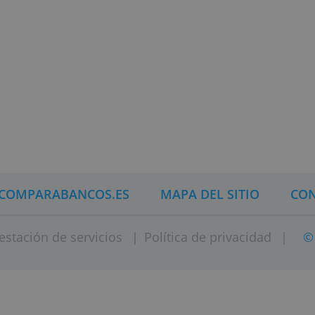
 no cobra comisiones ni por
 básica de las cuentas
 si no tienes nómina.
iente online pero no sabes
o
comparador de cuentas
anera fácil aquella que sea
 10 de octubre 2019)