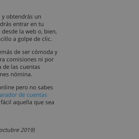
ital, prescindiendo
RECHAZAR TODO
MOSTRAR DETALLES
Fácil, ¿verdad?
firmado y, dependiendo del
o, es probable que se te
entos. Solo en caso de que
dad de rellenar esa
ario digital.
ctivada y obtendrás un
ual podrás entrar en tu
amente desde la web o, bien,
 de sencillo a golpe de clic.
online además de ser cómoda y