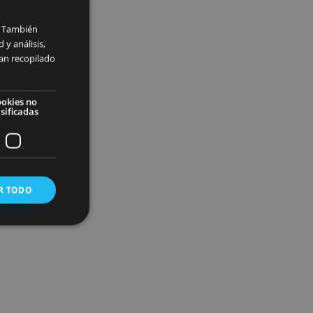
×
zar nuestro tráfico. También
ios de publicidad y análisis,
cionado o que hayan recopilado
ies de
Cookies no
onalidad
clasificadas