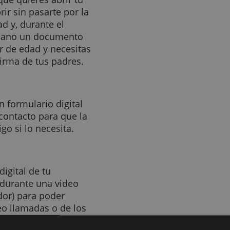
ctado a internet para poder
con la que quieres abrir tu
rás abrir sin pasarte por la
de edad y, durante el
ener a mano un documento
es menor de edad y necesitas
dirá la firma de tus padres.
lenar un formulario digital
fono de contacto para que la
 contigo si lo necesita.