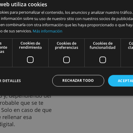
copia digital de tu
rarlo durante una video
rdenador) para poder
 las video llamadas o de los
inancieras simplifican aún más
 ellas, podrás hasta abrir una
 sitio web utiliza cookies
. Esta vía simplificada es lo
izamos cookies para personalizar el contenido, los anuncios y anali
a” y un ejemplo sería la
artimos información sobre su uso de nuestro sitio con nuestros soc
 de EVO Banco
.
nes pueden combinarla con otra información que les haya propor
rtir del uso de sus servicios.
Más información
Cookies
Cookies de
Cookies de
Cook
idad, la entidad en cuestión,
strictamente
rendimiento
preferencias
funci
necesarias
r correo electrónico para que
s de acuerdo. Podrás firmarlo
e que recibas por sms y