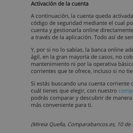
reenviarlo de vuelta de manera dig
completamente de un mensajero. 
Cuando les devuelvas el contrato 
tipo de cuenta que hayas solicitad
requiera que adjuntes más docum
no se te haya pedido con anteriori
información específica en el formul
Activación de la cuenta
A continuación, la cuenta queda a
código de seguridad mediante el c
cuenta y gestionarla online direct
a través de la aplicación. Todo así
Y, por si no lo sabías, la banca 