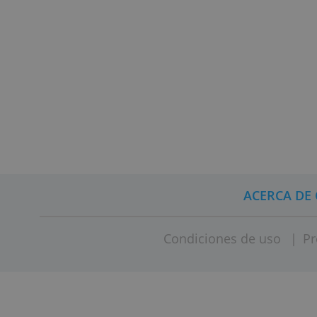
ágil, en la gran mayoría de casos,
mantenimiento ni por la operativa
corrientes que te ofrece, incluso
Si estás buscando una cuenta corr
cuál tienes que elegir, con nuestr
podrás comparar y descubrir de m
más conveniente para ti.
(Mireia Quella, Comparabancos.es,