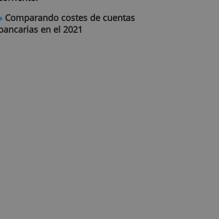
»
¿Cuánto tardo en abrir una cuen
corriente?
»
Comparando costes de cuentas
bancarias en el 2021