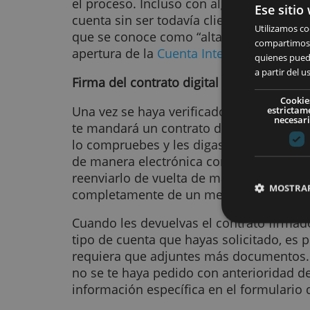
Video llamada o selfie
Este será el momento de enviar la 
documento de identidad o de most
llamada (desde la webcam de tu o
verificar tu identidad. A través de
envíos de selfies, las entidades f
el proceso. Incluso con algunas de
Ese
cuenta sin ser todavía cliente suyo
Util
que se conoce como “alta inmediat
comp
apertura de la
Cuenta Inteligente
quie
a pa
Firma del contrato digital
Una vez se haya verificado tu ident
e
te mandará un contrato digital po
lo compruebes y les digas si está
de manera electrónica con la clav