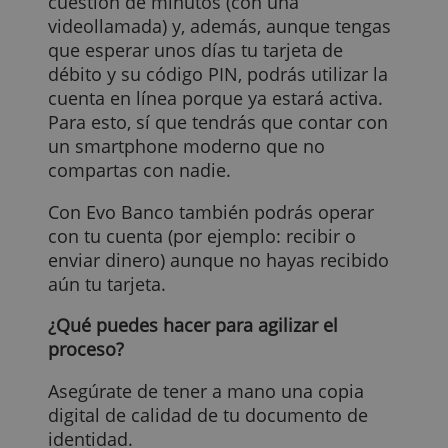
cuándo y dónde quieras, entonces te
recomendamos que te decantes por los
bancos Fintech. Entidades como Revolut
o N26 activarán tu cuenta en minutos.
Bancos tradicionales: a la espera de la
tarjeta
La mayoría de bancos tradicionales o,
bien, las filiales de estos bancos que
operan completamente online, tardan
generalmente de entre 2 a 10 días para
completar tu solicitud.
Una excepción que hemos encontrado e
ING ya que con ellos, estarás listo en
cuestión de minutos (con una