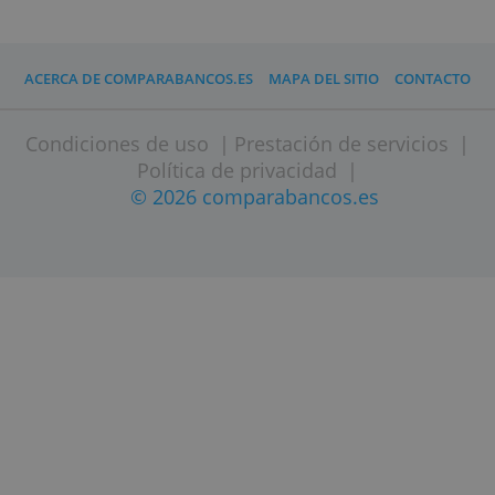
digital de calidad de tu documento de
identidad.
No te olvides de revisar los emails y los
mensajes que recibas a través de la
aplicación del banco. Ya que, si el banco
tiene alguna pregunta sobre la solicitud,
te contactará mediante estas vías. Cuant
más rápido contestes, más rápido se
moverán las cosas.
(Mireia Quella, Comparabancos.es, 3 de
marzo de 2020)