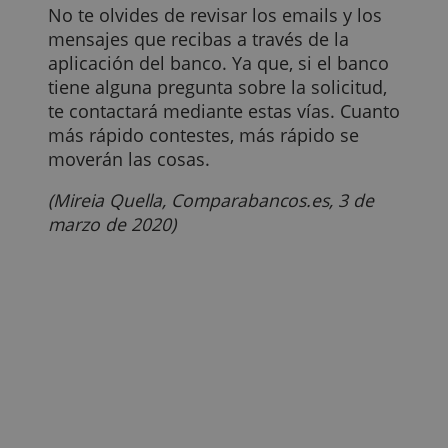
videollamada) y, además, aunque tengas
que esperar unos días tu tarjeta de
débito y su código PIN, podrás utilizar la
cuenta en línea porque ya estará activa.
Para esto, sí que tendrás que contar con
un smartphone moderno que no
compartas con nadie.
Con Evo Banco también podrás operar
con tu cuenta (por ejemplo: recibir o
enviar dinero) aunque no hayas recibido
aún tu tarjeta.
¿Qué puedes hacer para agilizar el
proceso?
Asegúrate de tener a mano una copia