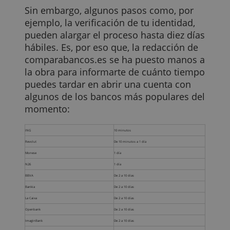
Si visitas las páginas web de las
diferentes entidades bancarias, te darás
cuenta de que casi todas se muestran
optimistas sobre la velocidad y la
facilidad con la que puedes abrir una
cuenta con ellas.
Sin embargo, algunos pasos como, por
ejemplo, la verificación de tu identidad,
pueden alargar el proceso hasta diez día
hábiles. Es, por eso que, la redacción de
comparabancos.es se ha puesto manos 
la obra para informarte de cuánto tiemp
puedes tardar en abrir una cuenta con
algunos de los bancos más populares de
momento: