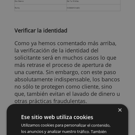
ING
10 minutos
Revolut
De 10 minutos a 1 día
Monese
1 día
N26
1 día
BBVA
De 2 a 10 días
Bankia
De 2 a 10 días
La Caixa
De 2 a 10 días
Openbank
De 2 a 10 días
ImaginBank
De 2 a 10 días
Evo Banco
De 7 a 10 días
Bunq
Indeterminado
Verificar la identidad
Como ya hemos comentado más arriba,
la verificación de la identidad del