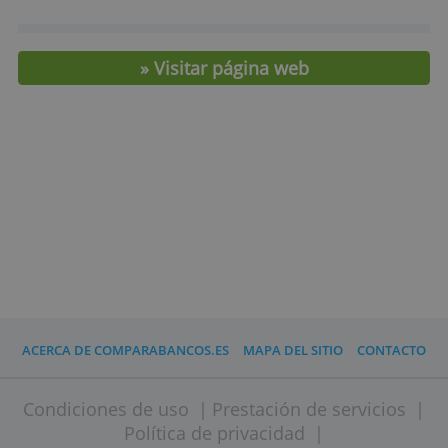
Panel de seguimiento de tus inversiones
Proceso de optimización fiscal de las
retiradas.
Seguro de vida contratable online con
prima desde 0,42 € al año (opcional)
> Invierte ahora con Indexa Capital
Tarifas y características
Importe mínimo
3.000,- €
Comisión de gestión
0,63 %
» Visitar página web