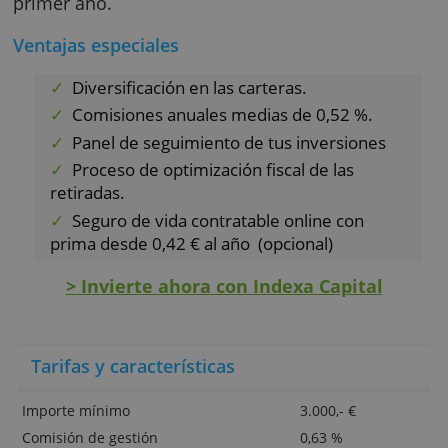
Cecabank que es la segunda entidad
ACEPTAR TODO
depositaria de España. Acogido al fondo de
Garantía de Inversiones.
RECHAZAR TODO
Y, por último, pero no menos importante
es, que si ya eres cliente de Indexa Capital,
MOSTRAR DETALLES
tienes la opción de contratar
un plan de
vida
que resulta ser el plan de vida más
económico de este país.
Promoción
: ahórrate la comisión de gestión
sobre los primeros 10.000 euros durante el
primer año.
Ventajas especiales
Diversificación en las carteras.
Comisiones anuales medias de 0,52 %.