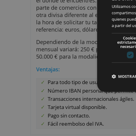
la empresa para la que trabajas 
tu salario. Ya no necesitas abrir
Con Veritas Card tus actividades
Ese
el dónde te encuentres. Si estás
parte de comercios con tu tarjet
Util
comp
otra divisa diferente al euro, s
quie
la hora de solicitar tu tarjeta, s
a pa
referencia: euros, dólares estado
Dependiendo de la modalidad de 
e
mensual variará: 250 € para la ve
50.000 € para la modalidad VIP.
Ventajas:
Para todo tipo de usuario.