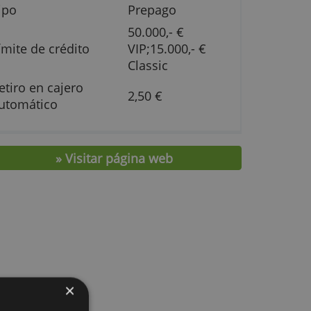
Cuota Anual
29,90 €
tus
Tarjeta Adicional
0,- €
Tipo
Prepago
50.000,- €
a
Límite de crédito
VIP;15.000,-
Classic
na
Retiro en cajero
2,50 €
automático
iar
» Visitar página web
ble
sde
 a