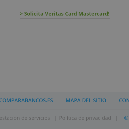
mite transacciones seguras y fáciles.
ágiles.
> Solicita Veritas Card Master