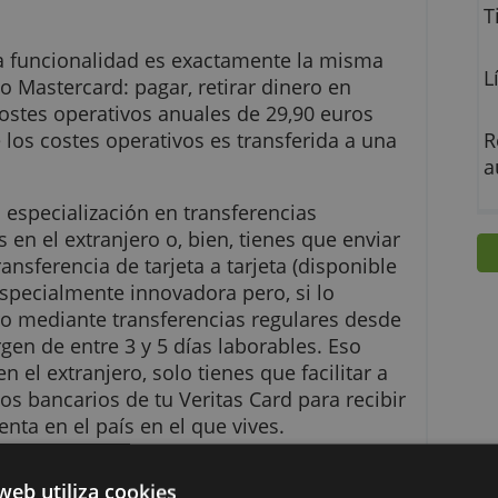
tas te permite tener un control más efectivo de 
e con ella no puedes gastar más allá de la
o.
tas cuya funcionalidad es exactamente la mism
 prepago Mastercard: pagar, retirar dinero en
Tiene costes operativos anuales de 29,90 euros
te de los costes operativos es transferida a u
cia.
d es su especialización en transferencias
trabajas en el extranjero o, bien, tienes que env
 de transferencia de tarjeta a tarjeta (disponi
P) es especialmente innovadora pero, si lo
ir dinero mediante transferencias regulares de
n margen de entre 3 y 5 días laborables. Eso
bajas en el extranjero, solo tienes que facilitar