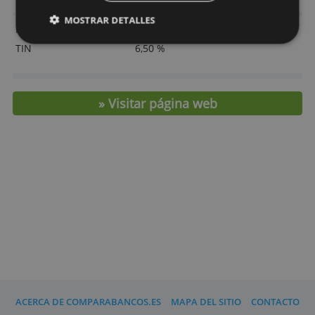
de 60.000 euros.
> Contrata un préstamo personal en
Liberbank
ACEPTAR TODO
RECHAZAR TODO
Tarifas y características
MOSTRAR DETALLES
Plazo
10 años
TIN
6,50 %
» Visitar página web