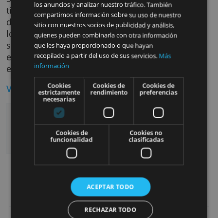
contratar es de 5000 euros con un máximo d
60.000 euros. El plazo de devolución es de 1
años.
Ese sitio web utiliza cookies
Utilizamos cookies para personalizar el contenido,
Si se quiere beneficiar de las condiciones en 
los anuncios y analizar nuestro tráfico. También
tipo de interés durante todo el periodo que
compartimos información sobre su uso de nuestro
dure el préstamo, debe domiciliar la nómina
sitio con nuestros socios de publicidad y análisis,
los seguros sociales en el caso de
quienes pueden combinarla con otra información
ser autónomo. Además, debe tener contrata
que les haya proporcionado o que hayan
en Liberbank un seguro de vida durante
recopilado a partir del uso de sus servicios.
Más
información
el periodo que dure el préstamo.
Cookies
Cookies de
Cookies de
Ventajas especiales
estrictamente
rendimiento
preferencias
necesarias
Préstamo libre de comisiones por apertura,
estudio y cancelación anticipada.
Cookies de
Cookies no
Fácil de solicitar hasta un importe máximo
funcionalidad
clasificadas