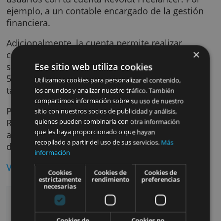
miembros de tu equipo, con la capacidad de
monitorear y, si es necesario, bloquear cada
una de ellas. Aparte, ofrece la opción de
sincronizar todas las transacciones con tu
software de contabilidad favorito. De esta
manera, es posible enlazar hasta cuatro
usuarios con tu cuenta Revolut Freelancer. P
ejemplo, a un contable encargado de la gest
financiera.
Adicionalmente, la cuenta permite realizar
cambios de divisa de manera ágil y sin costo
Ese sitio web utiliza cookies
siempre y cuando la cantidad no supere los
5.000 euros. En caso contrario, se aplicará u
Utilizamos cookies para personalizar el contenido,
tasa del 0,4% sobre el monto solicitado.
los anuncios y analizar nuestro tráfico. También
compartimos información sobre su uso de nuestro
Por último, es importante mencionar que
sitio con nuestros socios de publicidad y análisis,