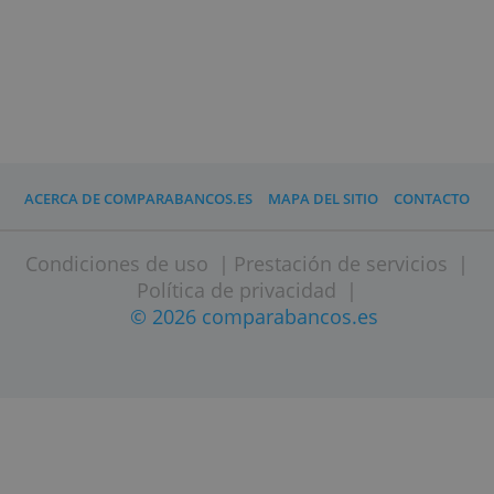
fuera zona
0,- €
euro
Moneda de
0,40% (hasta 5.000 euros gratis al m
cambio
Edad mínima
18 años.
contratación
Rentabilidad
0,00 %
» Visitar página web