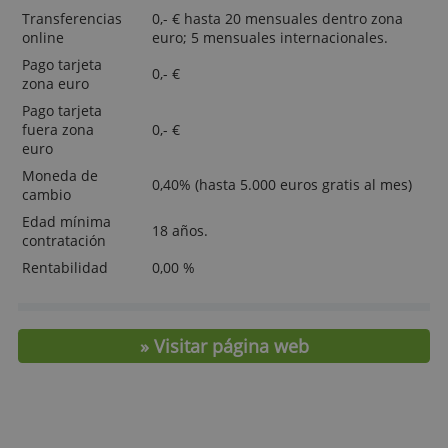
internacionales mensuales sin comisiones.
MOSTRAR DETALLES
> Abre la Cuenta Freelancer Revolut
Professional ya!
Tarifas y características
Tipo
Sin Nómina
Mantenimiento
420,- € anuales.
Requisitos
-
Transferencias
0,- € hasta 20 mensuales dentro zo
online
euro; 5 mensuales internacionales.
Pago tarjeta
0,- €
zona euro
Pago tarjeta