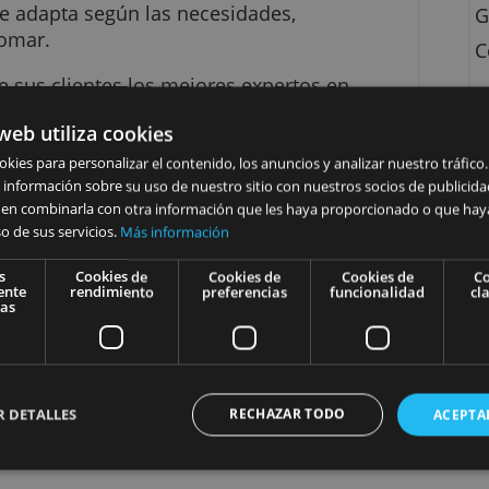
ece fondos de inversión efectivos para ayudar
 ambiciones financieras. Novo Banco dispone 
n que se adapta según las necesidades,
ieras tomar.
icio de sus clientes los mejores expertos en
iene a tu disposición, una amplia gama de oferta
 sitio web utiliza cookies
International Management y Novo Banco Group
izamos cookies para personalizar el contenido, los anuncios y anali
artimos información sobre su uso de nuestro sitio con nuestros soc
nes pueden combinarla con otra información que les haya propor
iscal.
rtir del uso de sus servicios.
Más información
ificación.
Cookies
Cookies de
Cookies de
Cook
ta variable y fija.
strictamente
rendimiento
preferencias
funci
necesarias
nversión.