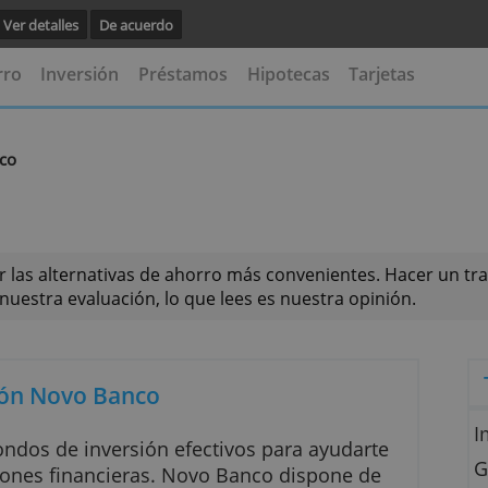
vegación.
Ver detalles
De acuerdo
s
Ahorro
Inversión
Préstamos
Hipotecas
Ta
ovo Banco
tinguir las alternativas de ahorro más convenientes
afecta nuestra evaluación, lo que lees es nuestra op
nversión Novo Banco