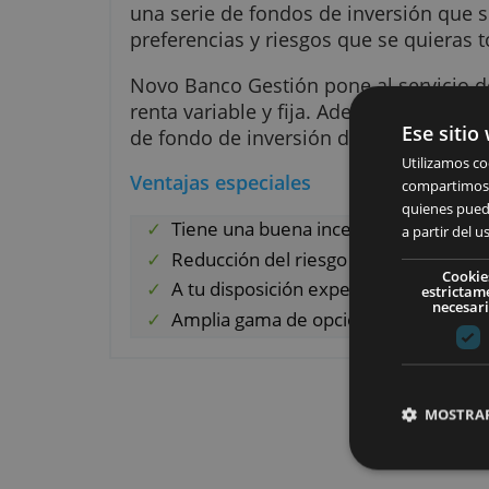
Novo Banco ofr
a alcanzar tus
una serie de fondos de inversió
preferencias y riesgos que se qu
Novo Banco Gestión pone al serv
renta variable y fija. Además, t
Ese
de fondo de inversión de GNB 
Util
Ventajas especiales
comp
quie
Tiene una buena incentivación f
a pa
Reducción del riesgo por divers
A tu disposición expertos en ren
e
Amplia gama de opciones de i