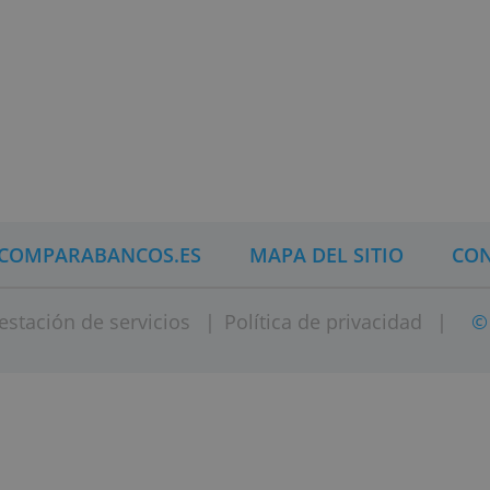
> Contrata un fondo de inversión en
RECHAZAR TODO
MOSTRAR DETALLES
CA DE COMPARABANCOS.ES
MAPA DEL SI