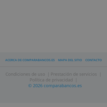
Plazo
10
Gastos de apertura
0,25 %
Tipo de interés
euribor + 0,90 %
TAE Variable
1,43 %
» Visitar página web