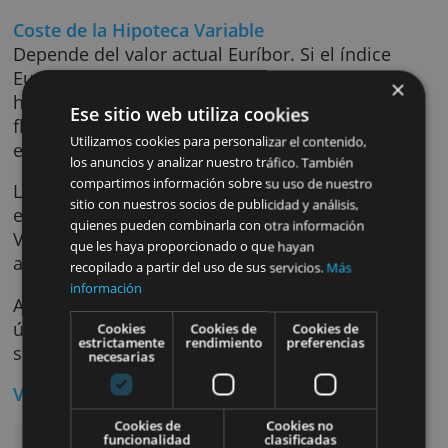
hipoteca de financiación vivienda. Para mejo
el proceso, utiliza simulaciones de ejemplos
reales para que la elección de la hipoteca se
mucho más clara y sencilla.
Coste de la Hipoteca Variable
Depende del valor actual Euríbor. Si el índice
Euríbor asciende, el interés de la
hipoteca también lo hace. Es un índice que
Ese sitio web utiliza cookies
fluctúa según la expansión o receso de la
Utilizamos cookies para personalizar el contenido,
economía.
los anuncios y analizar nuestro tráfico. También
compartimos información sobre su uso de nuestro
La hipoteca variable de Kutxabanc ofrece el
sitio con nuestros socios de publicidad y análisis,
euribor 0,90%. La Tasa Anual Equivalente
quienes pueden combinarla con otra información
Variable, TAE, es de un 1,43%. El TIN del prim
que les haya proporcionado o que hayan
años es del 1,40%.
recopilado a partir del uso de sus servicios.
Más