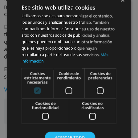
En el caso de que necesites cancelar el depó
antes de lo previsto, no deberás pagar ningu
penalización por la cancelación. Solo recibir
el importe depositado y los intereses hasta l
fecha de la cancelación. Este depósito a tres
meses no tiene ninguna comisión añadida ni
Ese sitio web utiliza cookies
costes extra.
Utilizamos cookies para personalizar el contenido,
los anuncios y analizar nuestro tráfico. También
El depósito se puede abrir desde 100 euros y
compartimos información sobre su uso de nuestro
tiene un máximo de 15.000 euros. En el caso
sitio con nuestros socios de publicidad y análisis,
que no seas cliente de Self Bank, tienes que
quienes pueden combinarla con otra información
abrir la Cuenta Self como cuenta principal an
que les haya proporcionado o que hayan
recopilado a partir del uso de sus servicios.
Más
de solicitar el depósito a tres meses.
información
El depósito Self no es un producto renovable
Cookies
Cookies de
Cookies de
su duración es solo de 3 meses.
estrictamente
rendimiento
preferencias
necesarias