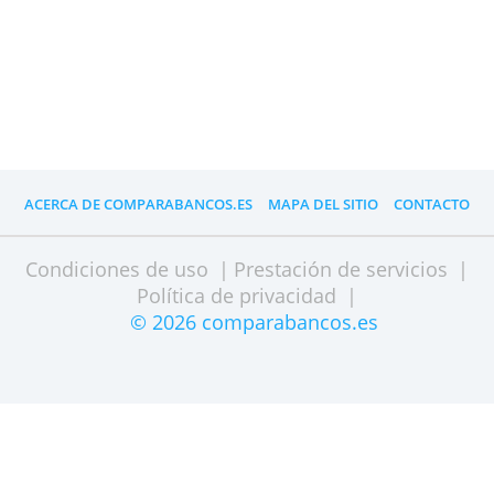
Interese deposito 24 meses
-
Interese deposito 12 meses
0,65 % (13 meses)
» Visitar página web