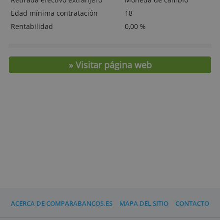
> ¡Abre una cuenta ya!
Tarifas y características
Tipo
Sin nómina
Mantenimiento
0,- €
Transferencias online
0,- € dentro zona eu
Retirada efectivo
0 dentro zona euro
Retirada efectivo extranjero
Moneda de cambio
Edad mínima contratación
18
Rentabilidad
0,00 %