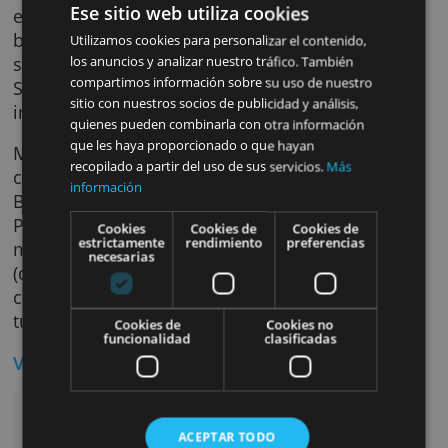
el envio de una foto digital de tu pasaporte o
carnet de identidad.
A través de la intuitiva aplicación para
smartphone o tableta de MisterTango podrá
gestionar todas tus operaciones bancarias
diarias de manera ágil. Las transferencias en
Ese sitio web utiliza cookies
euros dentro de países SEPA son rápidas y si
burocracia. El límite diario de las operacione
Utilizamos cookies para personalizar el contenido,
salientes se puede ajustar desde el sitio web
los anuncios y analizar nuestro tráfico. También
compartimos información sobre su uso de nuestro
Solo tienes que ir a la opción de ajustes e
sitio con nuestros socios de publicidad y análisis,
introducir el límite diario que deseas obtene
quienes pueden combinarla con otra información
que les haya proporcionado o que hayan
MisterTango ofrece cuatro modalidades de
recopilado a partir del uso de sus servicios.
Más
cuenta: Personal, Personal+, Business y
información
Business+. Todas ellas menos la modalidad
Personal, que es gratuita, tienen unos costes
Cookies
Cookies de
Cookies de