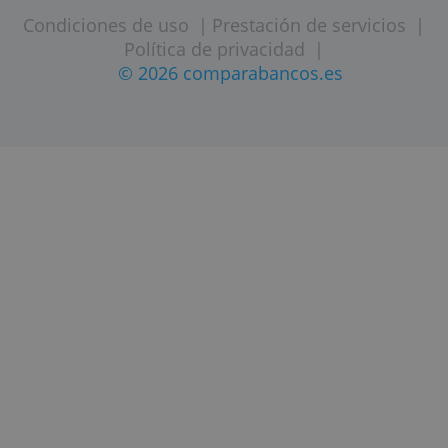
» Visitar página web
ACERCA DE COMPARABANCOS.ES
MAPA DEL SITIO
CONT
Condiciones de uso
|
Prestación de servici
Política de privacidad
|