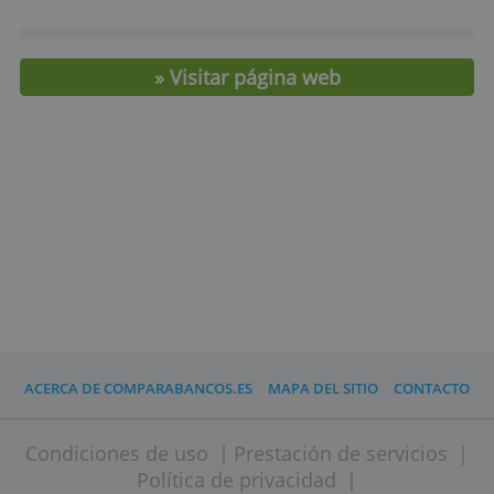
Tarifas y características
Tipo
Con o Sin nómina
Mantenimiento
0,- €
Transferencias
0,- €
online
Requisitos
Residente España
Retirada efectivo
5 retiros gratuitos menores de 3
extranjero
años
Gratis en Abanca y 5 retiros
Retirada efectivo
gratuitos en otra entidad
Edad mínima
18 años
contratación
» Visitar página web