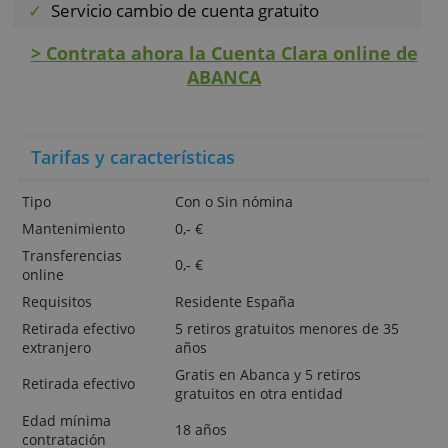
TAE. Cuenta Clara online, exclusiva para nue
clientes.
ACEPTAR TODO
Ventajas especiales:
RECHAZAR TODO
Sin comisiones
MOSTRAR DETALLES
Dos titulares
App intuitiva y completa
Google Pay, Apple Pay
Transferencias instantáneas via Bizum
Tarjeta de débito gratuita
Servicio cambio de cuenta gratuito
> Contrata ahora la Cuenta Clara online
ABANCA