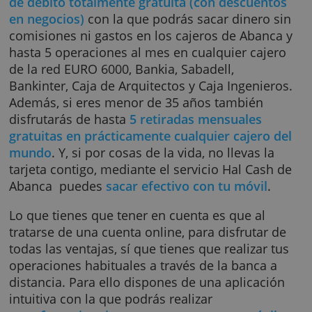
recibirás 300 euros.
Este producto te permite tener
hasta dos
titulares por cuenta
y le acompaña una
tarje
de débito totalmente gratuita (con descuen
en negocios)
con la que podrás sacar dinero 
comisiones ni gastos en los cajeros de Aban
hasta 5 operaciones al mes en cualquier caje
de la red EURO 6000, Bankia, Sabadell,
Bankinter, Caja de Arquitectos y Caja Ingenie
Además, si eres menor de 35 años también
disfrutarás de hasta
5 retiradas mensuales
gratuitas en prácticamente cualquier cajero 
mundo
. Y, si por cosas de la vida, no llevas l
tarjeta contigo, mediante el servicio Hal Cas
Abanca puedes
sacar efectivo con tu móvil