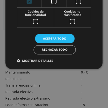
quienes pueden combinarla con otra información
Garantía de Depósitos Alemán.
que les haya proporcionado o que hayan
recopilado a partir del uso de sus servicios.
Más
Ventajas especiales:
información
Pago de intereses diarios.
Cookies
Cookies de
Cookies de
estrictamente
rendimiento
preferencias
Apertura online en minutos.
necesarias
Operativa 100% desde la web o móvil.
Los fondos están asegurados hasta por
Cookies de
Cookies no
€100.000.
funcionalidad
clasificadas
Sin necesidad de domiciliar nómina ni
ingresos mínimos.
> Contrata la Cuenta Remunerada N2
ACEPTAR TODO
RECHAZAR TODO
Tarifas y características