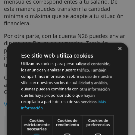
Para abrir esta tu cuenta de ahorro no es
necesario domiciliar la nómina, por lo tanto 
tienes la obligación de hacer depósitos
mensuales correspondientes a tu salario. De
esta manera puedes transferir la cantidad
mínima o máxima que se adapte a tu situaci
financiera.
Por otra parte, con la cuenta N26 puedes env
dinero con Bizum en segundos. También
puedes solicitar dinero o hacer pagos al
Ese sitio web utiliza cookies
instante. Con esta opción es posible realizar
Utilizamos cookies para personalizar el contenido,
transacciones en segundos desde tu móvil.
los anuncios y analizar nuestro tráfico. También
Con la cuenta de ahorro N26 tu dinero está
compartimos información sobre su uso de nuestro
sitio con nuestros socios de publicidad y análisis,
asegurado por hasta €100.000 por el Fondo 