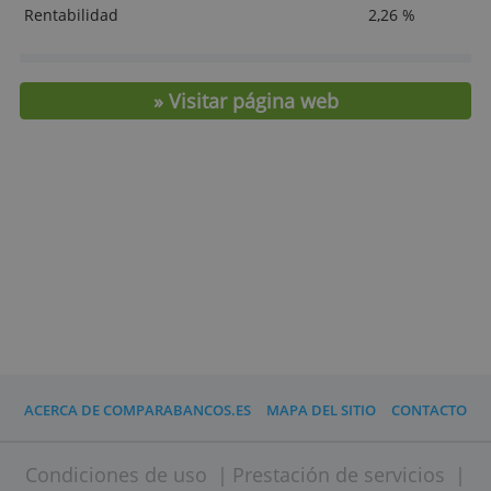
MOSTRAR DETALLES
Tipo
Ahorro
Mantenimiento
0,- €
Requisitos
-
Transferencias online
-
Retirada efectivo
-
Retirada efectivo extranjero
-
Edad mínima contratación
18
Rentabilidad
2,26 %
» Visitar página web