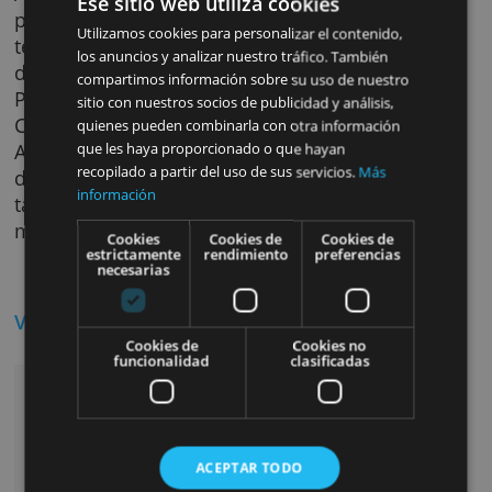
Uno de los beneficios de la cuenta Cetelem e
que no es necesario domiciliar nómina ni
ingresos mínimos. Además, las transferencia
estándar online dentro del Espacio Económi
Europeo no tienen costos adicionales.
A tomar en cuenta es que algunos cajeros
Ese sitio web utiliza cookies
pueden tener comisiones. *Sin embargo,
Utilizamos cookies para personalizar el contenido,
tendrás la posibilidad de hacer retiros en má
los anuncios y analizar nuestro tráfico. También
de 7.000 cajeros nacionales totalmente gratis
compartimos información sobre su uso de nuestro
Por ejemplo, en las redes Euroautomatic cas
sitio con nuestros socios de publicidad y análisis,
Cardtronics, Cajamar y Grupo Caja Rural.
quienes pueden combinarla con otra información
Además, con tu cuenta premium puedes reti
que les haya proporcionado o que hayan
recopilado a partir del uso de sus servicios.
Más
dinero no solo en las redes mencionadas, si
información
también en todos los cajeros nacionales de
manera gratuita a partir de los €120.
Cookies
Cookies de
Cookies de
estrictamente
rendimiento
preferencias