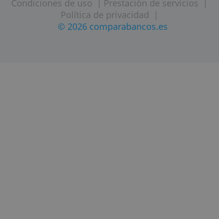
ACERCA DE COMPARABANCOS.ES
MAPA DEL SITIO
CONT
Condiciones de uso
|
Prestación de servici
Política de privacidad
|
© 2026 comparabancos.es