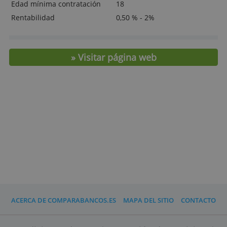
Tarifas y características
Tipo
Sin Nómina
Mantenimiento
0,- € -€1.99
Requisitos
Contratación online
Transferencias online
0,- € (en euros)
Retirada efectivo
0,00 € *
Retirada efectivo
Fijada por el titular ó 2%
extranjero
4%
Edad mínima contratación
18
Rentabilidad
0,50 % - 2%
» Visitar página web