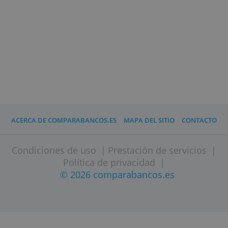
Inversión mínima
1,- €
Interés
2,22 %
Condiciones especiales
No
Comisiones
0,- €
Garantía de depósito
85.000,- €
» Visitar página web