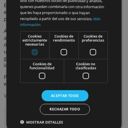
El sistema sueco de garantía de depósito, ha
sido adaptado. En caso de reembolso a travé
Ese sitio web utiliza cookies
del sistema de garantía de depósitos, el imp
Utilizamos cookies para personalizar el contenido,
se reembolsa en euros a la cuenta Raisin. Por
los anuncios y analizar nuestro tráfico. También
tanto, ya no existe el riesgo cambiario en el
compartimos información sobre su uso de nuestro
reembolso.
sitio con nuestros socios de publicidad y análisis,
El límite de protección se aplica además has
quienes pueden combinarla con otra información
el valor equivalente en euros de 1.050.000 S
que les haya proporcionado o que hayan
por titular de cuenta y por banco.
recopilado a partir del uso de sus servicios.
Más
información
Al tipo de cambio actual es de
Cookies
Cookies de
Cookies de
aproximadamente 93.000 euros. El importe d
estrictamente
rendimiento
preferencias
depósito en los bancos suecos de Raisin es 
necesarias
un máximo de 85.000 euros por banco para
garantizar que los clientes no ahorren más d
Cookies de
Cookies no
importe garantizado.