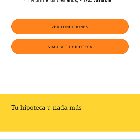
2,70%
TIN primeros tres años,
3,79%
TAE
1
Variable
VER CONDICIONES
SIMULA TU HIPOTECA
Tu hipoteca y nada más