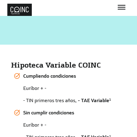
Hipoteca Variable COINC
Cumpliendo condiciones
Euríbor +
0,50%
2,30%
TIN primeros tres años,
3,34%
TAE
1
Variable
Sin cumplir condiciones
Euríbor +
0,90%